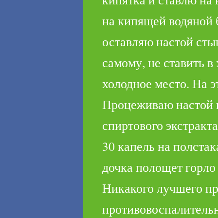
на кипящей водяной б
оставляю на­стой сты
самому, не ставить в
холодное место. На э
Процеживаю настой 
спиртового экстракта
30 капель на полстак
дочка поло­щет горло 
Никакого лучшего п
противовоспали­тель