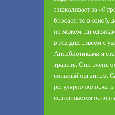
зашкаливает за 40 гра
бросает, то в озноб, 
не можем, ни одеяла
в эти дни совсем с ум
Антибиотиками я ста
травить. Они очень ос
сильный орга­низм. С
регулярно по­лоскать 
скапливает­ся основн