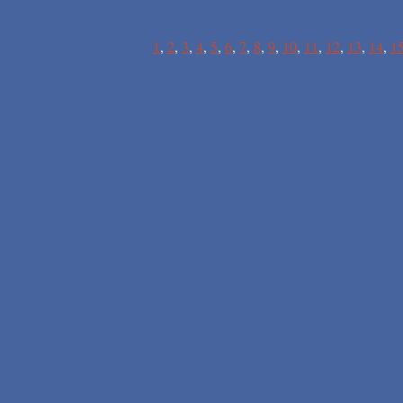
1
,
2
,
3
,
4
,
5
,
6
,
7
,
8
,
9
,
10
,
11
,
12
,
13
,
14
,
1